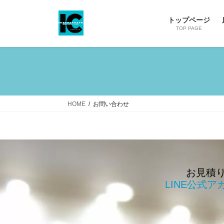
コ
ナ
ン
ビ
トップページ
テ
ゲ
TOP PAGE
ン
ー
ツ
シ
へ
ョ
ス
ン
キ
に
ッ
移
HOME
お問い合わせ
プ
動
お見積
LINE公式ア