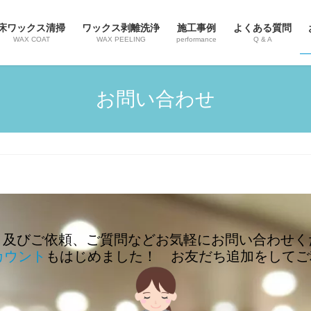
床ワックス清掃
ワックス剥離洗浄
施工事例
よくある質問
WAX COAT
WAX PEELING
performance
Q & A
お問い合わせ
り及びご依頼、ご質問などお気軽にお問い合わせく
カウント
もはじめました！ お友だち追加をしてご