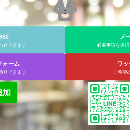
682
メ
わせできます
必要事項を選択
フォーム
ワッ
積りできます
ご希望