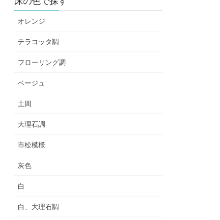
床の色で探す
オレンジ
テラコッタ調
フローリング調
ベージュ
土間
大理石調
市松模様
灰色
白
白、大理石調