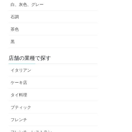
白、灰色、グレー
石調
茶色
黒
店舗の業種で探す
イタリアン
ケーキ店
タイ料理
ブティック
フレンチ
フレンチ レストラン