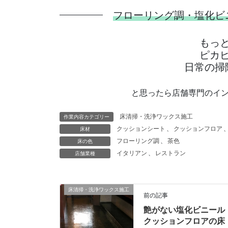
フローリング調・塩化ビ
もっ
ピカ
日常の掃
と思ったら店舗専門のイ
床清掃・洗浄ワックス施工
作業内容カテゴリー
クッションシート
、
クッションフロア
床材
フローリング調
、
茶色
床の色
イタリアン
、
レストラン
店舗業種
床清掃・洗浄ワックス施工
前の記事
艶がない塩化ビニール
クッションフロアの床