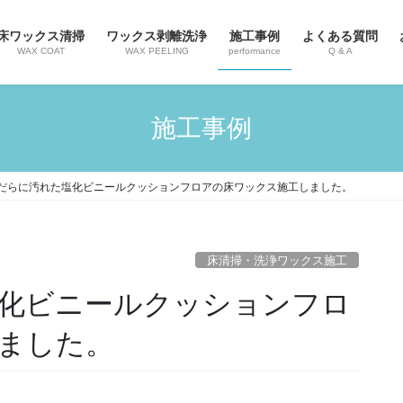
床ワックス清掃
ワックス剥離洗浄
施工事例
よくある質問
WAX COAT
WAX PEELING
performance
Q & A
施工事例
だらに汚れた塩化ビニールクッションフロアの床ワックス施工しました。
床清掃・洗浄ワックス施工
化ビニールクッションフロ
ました。