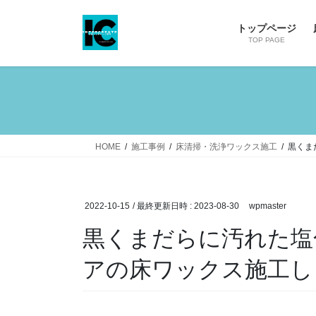
コ
ナ
ン
ビ
トップページ
テ
ゲ
TOP PAGE
ン
ー
ツ
シ
へ
ョ
ス
ン
キ
に
ッ
移
HOME
施工事例
床清掃・洗浄ワックス施工
黒くま
プ
動
2022-10-15
/ 最終更新日時 :
2023-08-30
wpmaster
黒くまだらに汚れた塩
アの床ワックス施工し