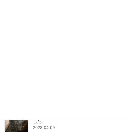
美容院のフローリングワックス。経年劣化で被膜
が剥がれまだらに！それでもお金をかけずに綺麗
にしたい!!
2023-05-09
レストランのフローリングワックス。経年劣化で
色剥げ・艶なし・傷だらけ！
2023-05-02
美容院の白いＰタイル床、沢山の小傷に汚れが入
り込んで汚い！ツヤもない！
2023-04-15
汚れた陶器タイル床を洗浄してワックス施工しま
した。
2023-04-09