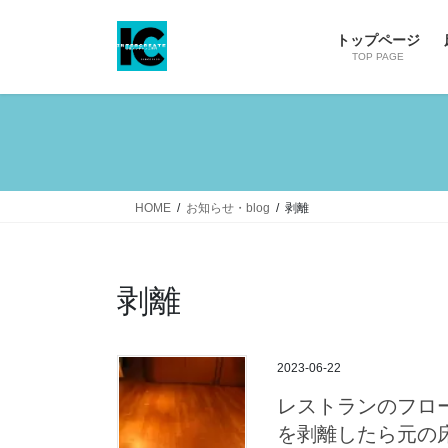
コ
ナ
ン
ビ
トップページ
テ
ゲ
TOP PAGE
ン
ー
ツ
シ
へ
ョ
ス
ン
キ
に
ッ
移
HOME
お知らせ・blog
剥離
プ
動
剥離
2023-06-22
レストランのフロ
を剥離したら元の