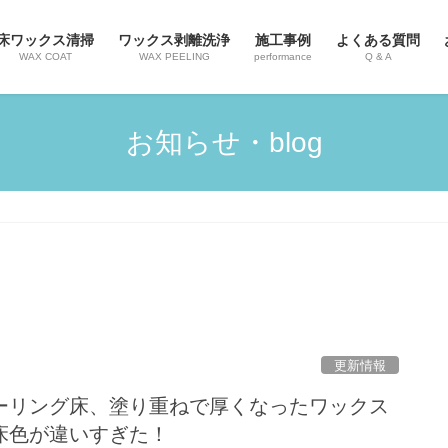
床ワックス清掃
ワックス剥離洗浄
施工事例
よくある質問
WAX COAT
WAX PEELING
performance
Q & A
お知らせ・blog
更新情報
ーリング床、塗り重ねで厚くなったワックス
床色が違いすぎた！