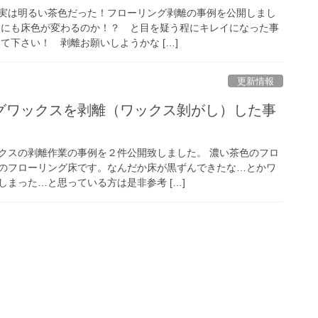
実は明るい茶色だった！フローリング剥離の事例を公開しまし
なにも床色が変わるのか！？ と目を疑う程にキレイになった事
て下さい！ 剥離お願いしようかな […]
更新情報
グワックスを剥離（ワックス剝がし）した事
。
クスの剥離作業の事例を２件公開致しました。 濃い茶色のフロ
のフローリング床です。なんだか床が黒ずんできたな…とかワ
まった…と思っている方は是非参考 […]